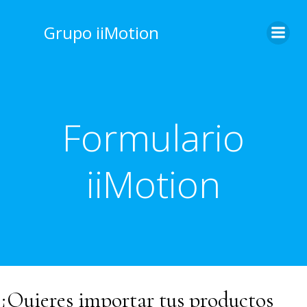
Saltar
al
Grupo iiMotion
contenido
Formulario
iiMotion